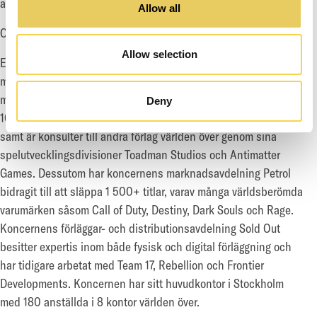
alex@enadglobal7.com
Allow all
OM EG7
Allow selection
EG7 är en koncern inom, spelindustrin som utvecklar,
marknadsför förlägger och distribuerar PC-, konsol- och
mobilspel till den globala spelmarknaden. Bolaget anställer
Deny
100+ spelutvecklare och utvecklar sina egna originella IP:n,
samt är konsulter till andra förlag världen över genom sina
spelutvecklingsdivisioner Toadman Studios och Antimatter
Games. Dessutom har koncernens marknadsavdelning Petrol
bidragit till att släppa 1 500+ titlar, varav många världsberömda
varumärken såsom Call of Duty, Destiny, Dark Souls och Rage.
Koncernens förläggar- och distributionsavdelning Sold Out
besitter expertis inom både fysisk och digital förläggning och
har tidigare arbetat med Team 17, Rebellion och Frontier
Developments. Koncernen har sitt huvudkontor i Stockholm
med 180 anställda i 8 kontor världen över.