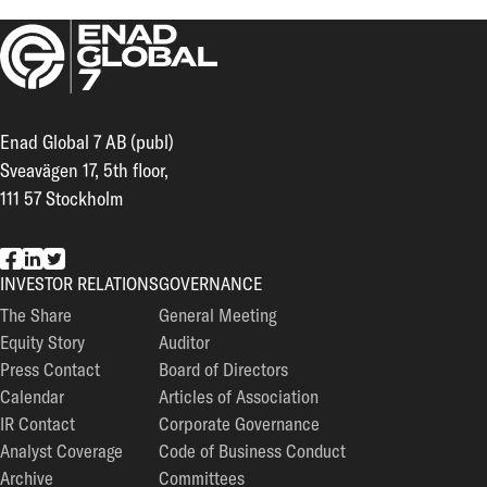
Enad Global 7 AB (publ)
Sveavägen 17, 5th floor,
111 57 Stockholm
EG7 on Facebook
EG7 on LinkedIn
EG7 on Twitter
INVESTOR RELATIONS
GOVERNANCE
The Share
General Meeting
Equity Story
Auditor
Press Contact
Board of Directors
Calendar
Articles of Association
IR Contact
Corporate Governance
Analyst Coverage
Code of Business Conduct
Archive
Committees