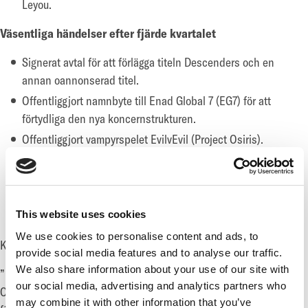
Leyou.
Väsentliga händelser efter fjärde kvartalet
Signerat avtal för att förlägga titeln Descenders och en
annan oannonserad titel.
Offentliggjort namnbyte till Enad Global 7 (EG7) för att
förtydliga den nya koncernstrukturen.
Offentliggjort vampyrspelet EvilvEvil (Project Osiris).
Titeln Zombie Army 4: Dead War som förläggs av
dotterbolaget Sold Out lanserades.
Lanseringsdatumet för titeln Westmark Manor sattes till
This website uses cookies
tidig sommar 2020.
We use cookies to personalise content and ads, to
Kommentar från Robin Flodin, VD för EG7:
provide social media features and to analyse our traffic.
We also share information about your use of our site with
”Under det fjärde kvartalet låg vårt fokus på att förvärva Sold
our social media, advertising and analytics partners who
Out och addera ytterligare ett verksamhetsben med
may combine it with other information that you’ve