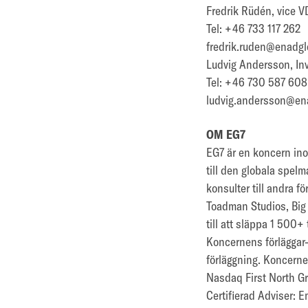
Fredrik Rüdén, vice 
Tel: +46 733 117 262
fredrik.ruden@enadgl
Ludvig Andersson, In
Tel: +46 730 587 608
ludvig.andersson@en
OM EG7
EG7 är en koncern ino
till den globala spelm
konsulter till andra 
Toadman Studios, Big
till att släppa 1 500
Koncernens förläggar-
förläggning. Koncerne
Nasdaq First North G
Certifierad Adviser: