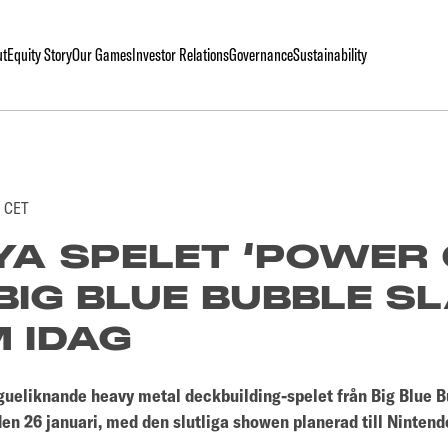
ut
Equity Story
Our Games
Investor Relations
Governance
Sustainability
0 CET
YA SPELET ‘POWER
BIG BLUE BUBBLE S
 IDAG
gueliknande heavy metal deckbuilding-spelet från Big Blue 
den 26 januari, med den slutliga showen planerad till Nintend