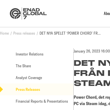
Abo
Home
Press releases
DET NYA SPELET ‘POWER CHORD’ FRÅN BIG BLUE BUBBLE SLÄPPS PÅ STEAM IDAG
January 26, 2023 16:0
Investor Relations
DET N
The Share
FRÅN 
Analyst Coverage
STEAM
Press Releases
Power Chord, det ro
Financial Reports & Presentations
PC via Steam idag, 