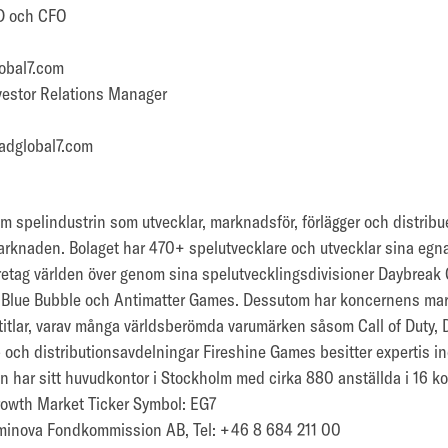
VD och CFO
obal7.com
vestor Relations Manager
adglobal7.com
m spelindustrin som utvecklar, marknadsför, förlägger och distribu
arknaden. Bolaget har 470+ spelutvecklare och utvecklar sina egna 
företag världen över genom sina spelutvecklingsdivisioner Daybrea
 Blue Bubble och Antimatter Games. Dessutom har koncernens mark
+ titlar, varav många världsberömda varumärken såsom Call of Duty,
 och distributionsavdelningar Fireshine Games besitter expertis in
n har sitt huvudkontor i Stockholm med cirka 880 anställda i 16 ko
rowth Market Ticker Symbol: EG7
 Eminova Fondkommission AB, Tel: +46 8 684 211 00