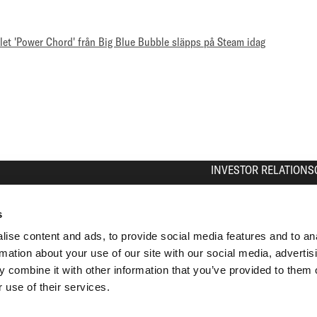
let 'Power Chord' från Big Blue Bubble släpps på Steam idag
INVESTOR RELATIONS
The Share
Equity Story
s
Press Contact
ise content and ads, to provide social media features and to an
Calendar
rmation about your use of our site with our social media, advertis
IR Contact
 combine it with other information that you’ve provided to them o
Analyst Coverage
 use of their services.
Archive
Subscribe