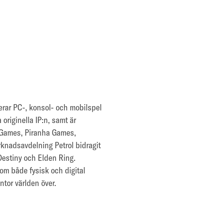
erar PC-, konsol- och mobilspel
originella IP:n, samt är
k Games, Piranha Games,
nadsavdelning Petrol bidragit
 Destiny och Elden Ring.
om både fysisk och digital
ntor världen över.