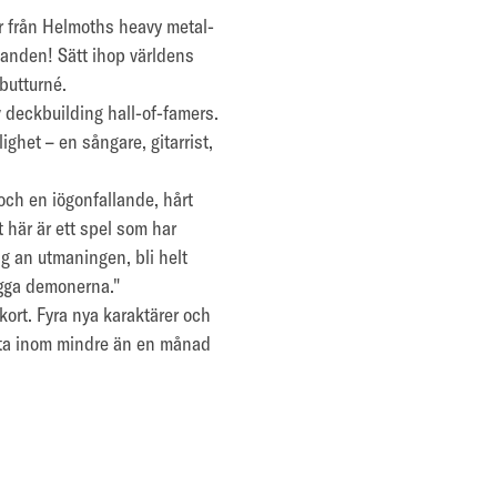
ar från Helmoths heavy metal-
anden! Sätt ihop världens
butturné.
v deckbuilding hall-of-famers.
ghet – en sångare, gitarrist,
och en iögonfallande, hårt
 här är ett spel som har
ig an utmaningen, bli helt
ägga demonerna."
ort. Fyra nya karaktärer och
rsta inom mindre än en månad