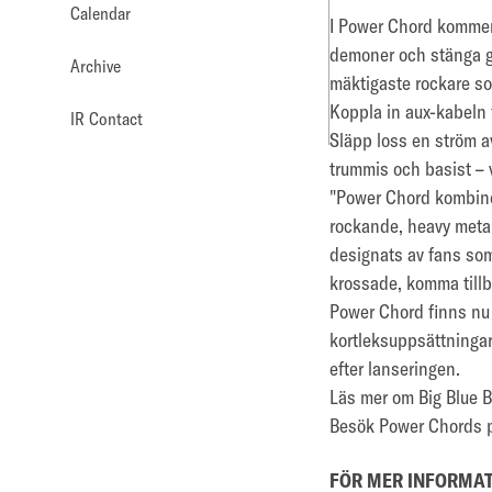
Calendar
I Power Chord kommer 
demoner och stänga gl
Archive
mäktigaste rockare so
Koppla in aux-kabeln f
IR Contact
Släpp loss en ström av
trummis och basist –
"Power Chord kombiner
rockande, heavy metal
designats av fans som 
krossade, komma tillb
Power Chord finns nu 
kortleksuppsättningar
efter lanseringen.
Läs mer om Big Blue 
Besök Power Chords 
FÖR MER INFORMAT