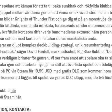
spelare att kämpa för att ta tillbaka sunkhak och rökfyllda klubb
appet mellan världarna genom att vinna en skruvad strid mellan b
m bildar Knights of Thunder Fist och ge dig ut på en monstruös de
ör lättlärda, men ändå intrikata, turbaserade strider inspirerade a
 kraftfulla kort som riffar varje bandmedlems extraordinära personli
 var och en med kort som matchar deras musikaliska anda.
ar en djupt komplex deckbuilding-strategi, unik resurshantering 
-estetik." säger David Fardell, marknadschef, Big Blue Bubble. "Det
verkligen brinner för genren. Vi ser fram emot att spelare ska ta s
aka igen och utarbeta nya galna sätt att överlista spelet och ödel
på PC via Steam för 19,99 USD, med gratis DLC som kommer inom k
 kommer att läggas till spelet via gratis DLC släpp, med de två fö
Bubble
här
på Steam
här
ION, KONTAKTA: