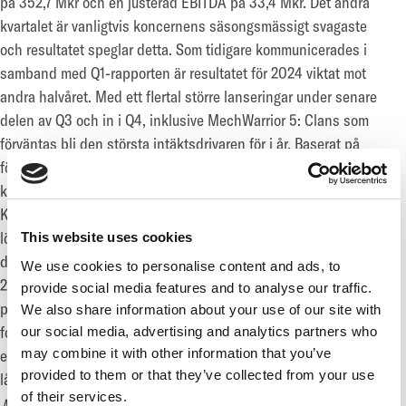
på 352,7 Mkr och en justerad EBITDA på 33,4 Mkr. Det andra
kvartalet är vanligtvis koncernens säsongsmässigt svagaste
och resultatet speglar detta. Som tidigare kommunicerades i
samband med Q1-rapporten är resultatet för 2024 viktat mot
andra halvåret. Med ett flertal större lanseringar under senare
delen av Q3 och in i Q4, inklusive MechWarrior 5: Clans som
förväntas bli den största intäktsdrivaren för i år. Baserat på
förväntningarna för andra halvåret 2024 ligger koncernens
kommunicerade nettoomsättningsmålet på 1,8 Mdkr kvar.
Kostnadsbesparingsplan kommer att ge förbättrad fortlöpande
lönsamhet, och koncernen räknar med att nå den lägre delen av
This website uses cookies
det publicerade justerade EBITDA marginalintervallet på 22–
We use cookies to personalise content and ads, to
25%. Marknadsutmaningarna kvarstår på kort sikt, vilket
provide social media features and to analyse our traffic.
potentiellt kan pressa koncernens resultat. Ledningen är
We also share information about your use of our site with
fortsatt fokuserad på att leverera mot sina kortsiktiga mål och
our social media, advertising and analytics partners who
may combine it with other information that you’ve
efter förvärvet av S6 är den ännu mer trygg i att leverera mot sitt
provided to them or that they’ve collected from your use
långsiktiga mål.
of their services.
Mkr
APR-JUN 2024