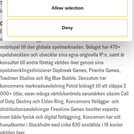
Tel: +46 730 587 608
Allow selection
ludvig.andersson@enadglobal7.com
OM EG7
Deny
EG7 är en koncern inom spelindustrin som utvecklar,
marknadsför, förlägger och distribuerar PC-, konsol- och
mobilspel till den globala spelmarknaden. Bolaget har 470+
spelutvecklare och utvecklar sina egna originella IP:n, samt är
konsulter till andra företag världen över genom sina
spelutvecklingsdivisioner Daybreak Games, Piranha Games,
Toadman Studios och Big Blue Bubble. Dessutom har
koncernens marknadsavdelning Petrol bidragit till att släppa 2
000+ titlar, varav många världsberömda varumärken såsom Call
of Duty, Destiny och Elden Ring. Koncernens förläggar- och
distributionsavdelningar Fireshine Games besitter expertis
inom både fysisk och digital förläggning. Koncernen har sitt
huvudkontor i Stockholm med cirka 630 anställda i 16 kontor
världen över.