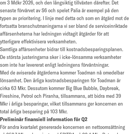
om 3 Mdkr 2026, och den långsiktig tillväxten därefter. Det
senaste förvärvet av S6 och spelet Palia är exempel på den
typen av prioritering. I linje med detta och som en åtgärd mot de
fortsatta branschutmaningarna vi ser bland de serviceinriktade
affärsenheterna har ledningen vidtagit åtgärder för att
ytterligare effektivisera verksamheten.
Samtliga affärsenheter bidrar till kostnadsbesparingsplanen.
De största justeringarna sker i icke-lönsamma verksamheter
som inte har levererat enligt ledningens förväntningar.
Med de aviserade åtgärderna kommer Toadman nå omedelbar
lönsamhet. Den årliga kostnadsbesparingen för Toadman är
cirka 63 Mkr. Dessutom kommer Big Blue Bubble, Daybreak,
Fireshine, Petrol och Piranha, tillsammans, att bidra med 39
Mkr i årliga besparingar, vilket tillsammans ger koncernen en
total årliga besparing på 103 Mkr.
Preliminär finansiell information för Q2
För andra kvartalet genererade koncernen en nettoomsättning