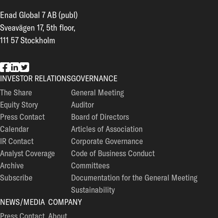
Enad Global 7 AB (publ)
Sveavägen 17, 5th floor,
111 57 Stockholm
EG7 on Facebook
EG7 on LinkedIn
EG7 on Twitter
INVESTOR RELATIONS
GOVERNANCE
The Share
General Meeting
Equity Story
Auditor
Press Contact
Board of Directors
Calendar
Articles of Association
IR Contact
Corporate Governance
Analyst Coverage
Code of Business Conduct
Archive
Committees
Subscribe
Documentation for the General Meeting
Sustainability
NEWS/MEDIA
COMPANY
Press Contact
About