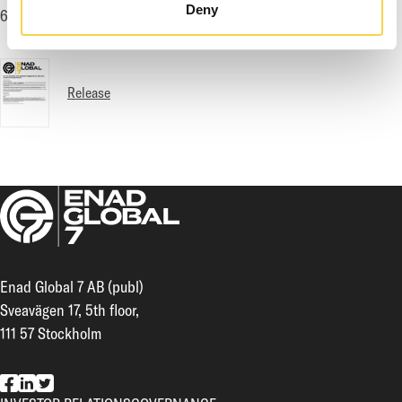
Deny
684 211 00
Release
Enad Global 7 AB (publ)
Sveavägen 17, 5th floor,
111 57 Stockholm
EG7 on Facebook
EG7 on LinkedIn
EG7 on Twitter