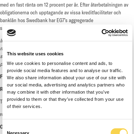
med en fast ränta om 12 procent per år. Efter återbetalningen av
obligationerna och upptagande av vissa kreditfaciliteter och
banklån hos Swedbank har EG7’s aggregerade
skuldfinansieringskostnader sänkts till cirka 3 procent per år.
Informationen i detta pressmeddelande skickades, genom
nedan kontaktpersons försorg, för publicering vid den tidpunkt
This website uses cookies
som anges av företagets nyhetsdistributör, Cision, vid
publiceringen av detta pressmeddelande.
We use cookies to personalise content and ads, to
provide social media features and to analyse our traffic.
FÖR YTTERLIGARE INFORMATION, VÄNLIGEN KONTAKTA:
We also share information about your use of our site with
our social media, advertising and analytics partners who
Robin Flodin, VD
may combine it with other information that you’ve
provided to them or that they’ve collected from your use
Tel: +46 70 477 06 34
of their services.
robin@enadglobal7.com
OM EG7
Consent
Necessary