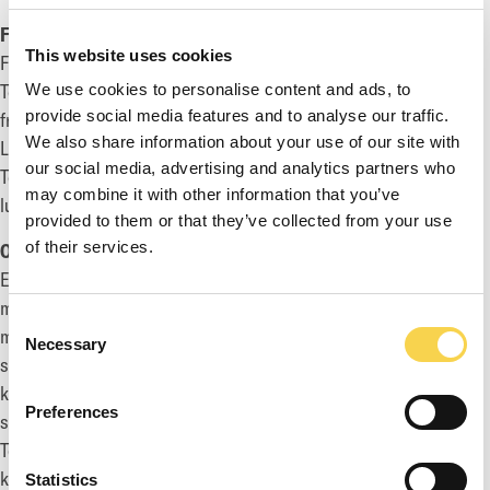
FÖR MER INFORMATION, KONTAKTA:
This website uses cookies
Fredrik Rüdén, vice VD och CFO
Tel: +46 733 117 262
We use cookies to personalise content and ads, to
provide social media features and to analyse our traffic.
fredrik.ruden@enadglobal7.com
We also share information about your use of our site with
Ludvig Andersson, Head of Investor Relations & Sustainability
our social media, advertising and analytics partners who
Tel: +46 730 587 608
may combine it with other information that you’ve
ludvig.andersson@enadglobal7.com
provided to them or that they’ve collected from your use
of their services.
OM EG7
EG7 är en koncern inom spelindustrin som utvecklar,
marknadsför, förlägger och distribuerar PC-, konsol- och
Consent
mobilspel till den globala spelmarknaden. Bolaget har 470+
Necessary
Selection
spelutvecklare och utvecklar sina egna originella IP:n, samt är
konsulter till andra företag världen över genom sina
Preferences
spelutvecklingsdivisioner Daybreak Games, Piranha Games,
Toadman Studios och Big Blue Bubble. Dessutom har
koncernens marknadsavdelning Petrol bidragit till att släppa 2
Statistics