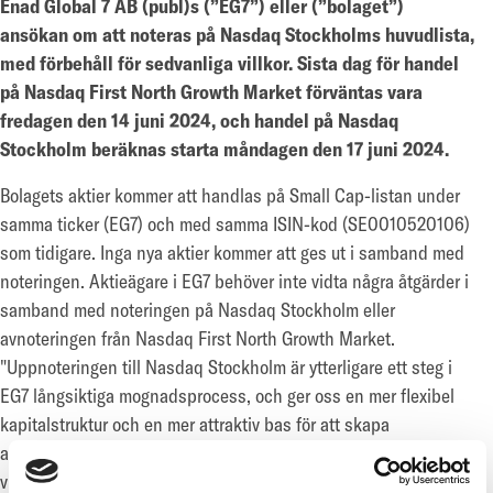
Enad Global 7 AB (publ)s (”EG7”) eller (”bolaget”)
ansökan om att noteras på Nasdaq Stockholms huvudlista,
med förbehåll för sedvanliga villkor. Sista dag för handel
på Nasdaq First North Growth Market förväntas vara
fredagen den 14 juni 2024, och handel på Nasdaq
Stockholm beräknas starta måndagen den 17 juni 2024.
Bolagets aktier kommer att handlas på Small Cap-listan under
samma ticker (EG7) och med samma ISIN-kod (SE0010520106)
som tidigare. Inga nya aktier kommer att ges ut i samband med
noteringen. Aktieägare i EG7 behöver inte vidta några åtgärder i
samband med noteringen på Nasdaq Stockholm eller
avnoteringen från Nasdaq First North Growth Market.
"Uppnoteringen till Nasdaq Stockholm är ytterligare ett steg i
EG7 långsiktiga mognadsprocess, och ger oss en mer flexibel
kapitalstruktur och en mer attraktiv bas för att skapa
aktieägarvärde till bolagets investerare." säger Fredrik Rüdén,
vice VD och finansdirektör på EG7.