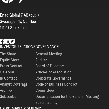
Enad Global 7 AB (publ)
Sveavägen 17, 5th floor,
111 57 Stockholm
EG7 on Facebook
EG7 on LinkedIn
EG7 on Twitter
INVESTOR RELATIONS
GOVERNANCE
The Share
General Meeting
Equity Story
Auditor
Press Contact
Board of Directors
Calendar
Articles of Association
IR Contact
Corporate Governance
Analyst Coverage
Code of Business Conduct
Archive
Committees
Subscribe
Documentation for the General Meeting
Sustainability
NEWS/MEDIA
COMPANY