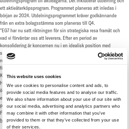
utdelningsprogram till aktieägarna. Det inkluderar utdelning och
ett aktieåterköpsprogram. Programmet planeras att inledas i
början av 2024. Utdelningsprogrammet kräver godkännande
från en extra bolagsstämma som planeras till Q4.
"EG7 har nu satt riktningen för sin strategiska resa framåt och
vad vi förväntar oss att leverera. Efter en period av
konsolidering är koncernen nu i en idealisk position med
strukturerade processer på plats. Med målet att allokera
resurser till områden med bäst långsiktig avkastningspotential
för samtliga aktieägare." säger Ji Ham, tillförordnad VD för EG7
Kapitalmarknadsdagen äger rum idag på Filmstaden Sergel,
This website uses cookies
Hötorget 3, 103 91 Stockholm, mellan 9:30-12:00 CET. Dörrarna
We use cookies to personalise content and ads, to
öppnar från 9:10. Presentationerna kommer att hållas på
provide social media features and to analyse our traffic.
engelska, och den kommer att livesändas och göras tillgängliga
We also share information about your use of our site with
på EG7:s hemsida.
our social media, advertising and analytics partners who
Följ kapitalmarknadsdagen virtuellt via följande länk:
may combine it with other information that you’ve
https://www.enadglobal7.com/capital-markets-day-2023/
provided to them or that they’ve collected from your use
of their services.