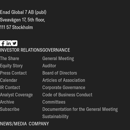
Enad Global 7 AB (publ)
Sveavägen 17, 5th floor,
111 57 Stockholm
EG7 on Facebook
EG7 on LinkedIn
EG7 on Twitter
INVESTOR RELATIONS
GOVERNANCE
The Share
General Meeting
Equity Story
Auditor
Press Contact
Board of Directors
Calendar
Articles of Association
IR Contact
Corporate Governance
Analyst Coverage
Code of Business Conduct
Archive
Committees
Subscribe
Documentation for the General Meeting
Sustainability
NEWS/MEDIA
COMPANY