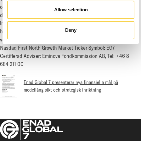
of Duty, Destiny och Elden Ring. Koncernens förläggar- och
Allow selection
distributionsavdelningar Fireshine Games besitter expertis
inom både fysisk och digital förläggning. Koncernen har sitt
Deny
huvudkontor i Stockholm med cirka 630 anställda i 16 kontor
världen över.
Nasdaq First North Growth Market Ticker Symbol: EG7
Certifierad Adviser: Eminova Fondkommission AB, Tel: +46 8
684 211 00
Enad Global 7 presenterar nya finansiella mål på
medellång sikt och strategisk inriktning