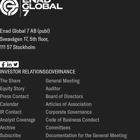
Enad Global 7 AB (publ)
Sveavägen 17, 5th floor,
111 57 Stockholm
EG7 on Facebook
EG7 on LinkedIn
EG7 on Twitter
INVESTOR RELATIONS
GOVERNANCE
The Share
General Meeting
Equity Story
Auditor
Press Contact
Board of Directors
Calendar
Articles of Association
IR Contact
Corporate Governance
Analyst Coverage
Code of Business Conduct
Archive
Committees
Subscribe
Documentation for the General Meeting