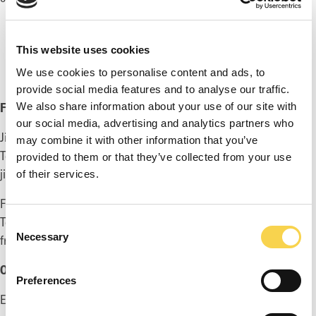
SKROTUPPLAG
TURMALIN (RUBELLITE)
This website uses cookies
We use cookies to personalise content and ads, to
HOODOO ÖKEN
provide social media features and to analyse our traffic.
FÖR MER INFORMATION, KONTAKTA:
We also share information about your use of our site with
our social media, advertising and analytics partners who
Ji Ham, tillförordnad VD
may combine it with other information that you’ve
Tel: +46 70 065 07 53
provided to them or that they’ve collected from your use
ji@enadglobal7.com
of their services.
Fredrik Rüdén, vice VD och CFO
Tel: +46 733 117 262
Consent
Necessary
fredrik.ruden@enadglobal7.com
Selection
OM EG7
Preferences
EG7 är en koncern inom spelindustrin som utvecklar,