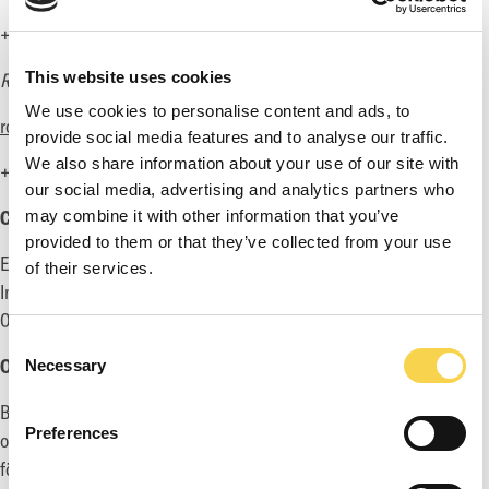
+46 76 221 30 75
This website uses cookies
Robin Flodin, VD Toadman Interactive AB (publ)
We use cookies to personalise content and ads, to
robin@thetoadman.com
provide social media features and to analyse our traffic.
We also share information about your use of our site with
+46 70 477 06 34
our social media, advertising and analytics partners who
Certified Adviser:
may combine it with other information that you’ve
provided to them or that they’ve collected from your use
Eminova Fondkomission AB
of their services.
Info@eminova.se
08 -684 211 00
Consent
Om Toadman Interactive AB (publ):
Necessary
Selection
Bolaget ska huvudsakligen bedriva tillverkning, marknadsföring
Preferences
och försäljning av digitala samt analoga spel och därmed
förenlig verksamhet. Utvecklingen av spel sker företrädesvis i