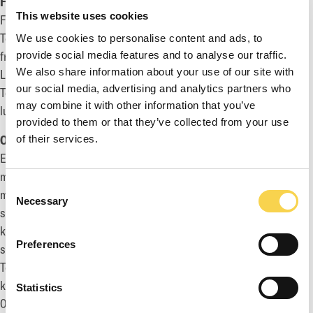
FÖR MER INFORMATION, KONTAKTA:
This website uses cookies
Fredrik Rüdén, vice VD och CFO
Tel: +46 733 117 262
We use cookies to personalise content and ads, to
fredrik.ruden@enadglobal7.com
provide social media features and to analyse our traffic.
We also share information about your use of our site with
Ludvig Andersson, Head of Investor Relations & Sustainability
our social media, advertising and analytics partners who
Tel: +46 730 587 608
may combine it with other information that you’ve
ludvig.andersson@enadglobal7.com
provided to them or that they’ve collected from your use
OM EG7
of their services.
EG7 är en koncern inom spelindustrin som utvecklar,
marknadsför, förlägger och distribuerar PC-, konsol- och
Consent
mobilspel till den globala spelmarknaden. Bolaget har 470+
Necessary
Selection
spelutvecklare och utvecklar sina egna originella IP:n, samt är
konsulter till andra företag världen över genom sina
Preferences
spelutvecklingsdivisioner Daybreak Games, Piranha Games,
Toadman Studios och Big Blue Bubble. Dessutom har
koncernens marknadsavdelning Petrol bidragit till att släppa 2
Statistics
000+ titlar, varav många världsberömda varumärken såsom Call