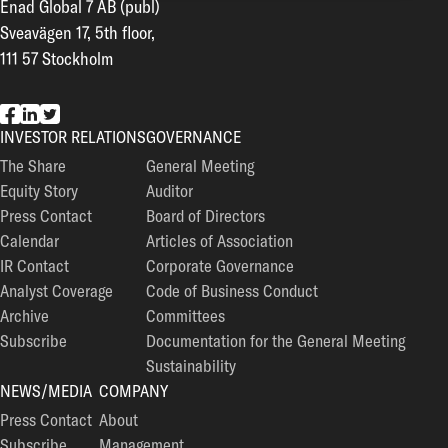
Enad Global 7 AB (publ)
Sveavägen 17, 5th floor,
111 57 Stockholm
EG7 on Facebook
EG7 on LinkedIn
EG7 on Twitter
INVESTOR RELATIONS
GOVERNANCE
The Share
General Meeting
Equity Story
Auditor
Press Contact
Board of Directors
Calendar
Articles of Association
IR Contact
Corporate Governance
Analyst Coverage
Code of Business Conduct
Archive
Committees
Subscribe
Documentation for the General Meeting
Sustainability
NEWS/MEDIA
COMPANY
Press Contact
About
Subscribe
Management