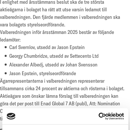
I enlighet med årsstämmans beslut ska de tre största
aktieägarna i bolaget ha rätt att utse varsin ledamot till
valberedningen. Den fjärde medlemmen i valberedningen ska
vara bolagets styrelseordförande.
Valberedningen inför årsstämman 2025 består av följande
ledamöter:
Carl Svernlov, utsedd av Jason Epstein
Georgy Chumbridze, utsedd av Settecento Ltd
Alexander Albedj, utsedd av Johan Svensson
Jason Epstein, styrelseordförande
Ägarrepresentanterna i valberedningen representerar
tillsammans cirka 24 procent av aktierna och rösterna i bolaget.
Aktieägare som önskar lämna förslag till valberedningen kan
göra det per post till Enad Global 7 AB (publ), Att: Nomination
Committee, Sveavägen 17, 5tr, 111 57 Stockholm eller per e-post
till ir@enadglobal7.com senast den 1 mars 2025.