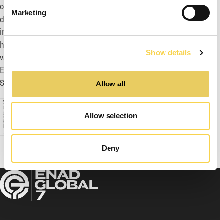
of Duty, Destiny och Elden Ring. Koncernens förläggar- och
Marketing
distributionsavdelningar Fireshine Games besitter expertis
inom både fysisk och digital förläggning. Koncernen har sitt
huvudkontor i Stockholm med cirka 630 anställda i 16 kontor
Show details
världen över.
Enad Global 7 är noterat på Nasdaq Stockholm merd Ticker
Symbol: EG7
Allow all
Allow selection
Valberedning i EG7 utsedd inför årsstämman 2025
Deny