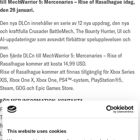
till MechWarrior 5: Mercenaries – Rise of Rasalhague idag,
den 26 januari.
Den nya DLCn innehåller en serie av 12 nya uppdrag, den nya
och kraftfulla Crusader BattleMech, The Bounty Hunter, UI och
AI-uppdateringar som avsevärt förbättrar spelupplevelsen och
mer.
Den fjärde DLCn till MechWarrior 5: Mercenaries – Rise of
Rasalhague kommer att kosta 14,99 USD.
Rise of Rasalhague kommer att finnas tillgänglig för Xbox Series
X|S, Xbox One X, Xbox One, PS4™-system, PlayStation®5,
Steam, GOG och Epic Games Store.
FÖR MER INFORMATION, KONTAKTA:
Fredrik Rüdén, vice VD och CFO
Tel: +46 733 117 262
fredrik.ruden@enadglobal7.com
This website uses cookies
Ludvig Andersson, Investor Relations Manager