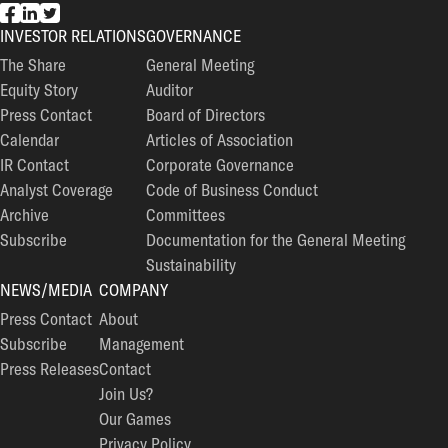
EG7 on Facebook
EG7 on LinkedIn
EG7 on Twitter
INVESTOR RELATIONS
GOVERNANCE
The Share
General Meeting
Equity Story
Auditor
Press Contact
Board of Directors
Calendar
Articles of Association
IR Contact
Corporate Governance
Analyst Coverage
Code of Business Conduct
Archive
Committees
Subscribe
Documentation for the General Meeting
Sustainability
NEWS/MEDIA
COMPANY
Press Contact
About
Subscribe
Management
Press Releases
Contact
Join Us?
Our Games
Privacy Policy