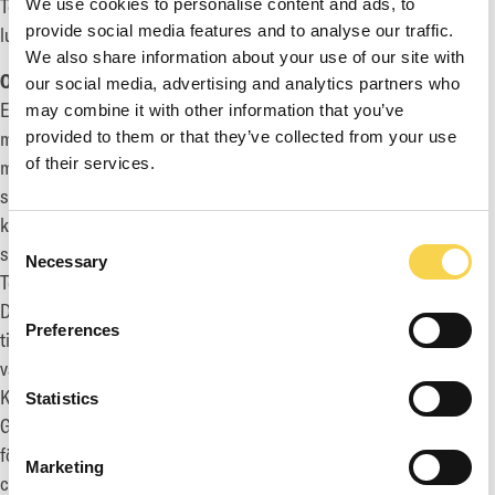
Tel: +46 730 587 608
We use cookies to personalise content and ads, to
provide social media features and to analyse our traffic.
ludvig.andersson@enadglobal7.com
We also share information about your use of our site with
OM EG7
our social media, advertising and analytics partners who
EG7 är en koncern inom spelindustrin som utvecklar,
may combine it with other information that you’ve
marknadsför, förlägger och distribuerar PC-, konsol- och
provided to them or that they’ve collected from your use
of their services.
mobilspel till den globala spelmarknaden. Bolaget har 470+
spelutvecklare och utvecklar sina egna originella IP:n, samt är
konsulter till andra företag världen över genom sina
Consent
spelutvecklingsdivisioner Daybreak Games, Piranha Games,
Necessary
Selection
Toadman Studios, Big Blue Bubble och Antimatter Games.
Dessutom har koncernens marknadsavdelning Petrol bidragit
Preferences
till att släppa 1 500+ titlar, varav många världsberömda
varumärken såsom Call of Duty, Destiny och Elden Ring.
Koncernens förläggar- och distributionsavdelningar Fireshine
Statistics
Games besitter expertis inom både fysisk och digital
förläggning. Koncernen har sitt huvudkontor i Stockholm med
Marketing
cirka 880 anställda i 16 kontor världen över.