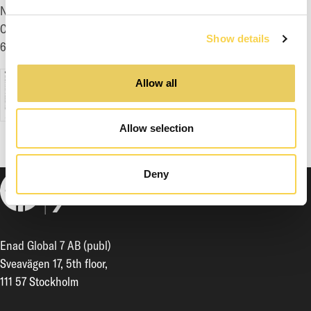
Nasdaq First North Growth Market Ticker Symbol: EG7
Certifierad Adviser: Eminova Fondkommission AB, Tel: +46 8
Show details
684 211 00
Allow all
MechWarrior 5: Mercenaries - Rise of Rasalhague släpps
idag
Allow selection
Deny
Enad Global 7 AB (publ)
Sveavägen 17, 5th floor,
111 57 Stockholm